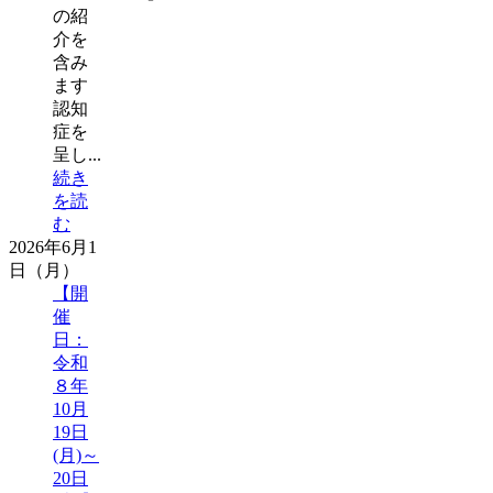
の紹
介を
含み
ます
認知
症を
呈し...
続き
を読
む
2026年6月1
日（月）
【開
催
日：
令和
８年
10月
19日
(月)～
20日