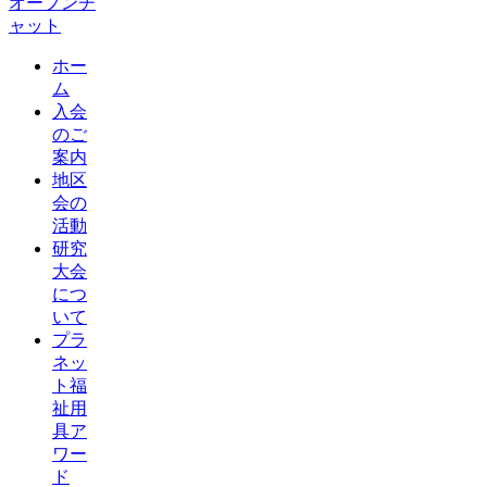
ホー
ム
入会
のご
案内
地区
会の
活動
研究
大会
につ
いて
プラ
ネッ
ト福
祉用
具ア
ワー
ド