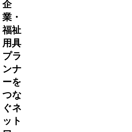
企
業・
福祉
用具
プラ
ンナ
ーを
つな
ぐネ
ット