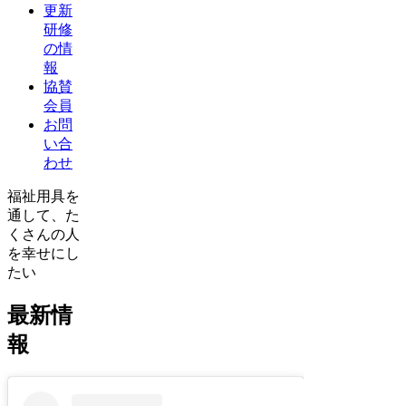
更新
研修
の情
報
協賛
会員
お問
い合
わせ
福祉用具を
通して、た
くさんの人
を幸せにし
たい
最新情
報