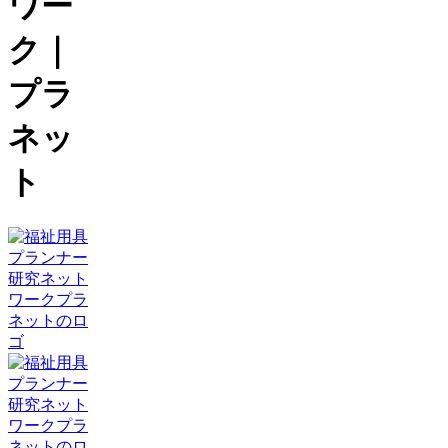
ワー
ク
｜
プラ
ネッ
ト